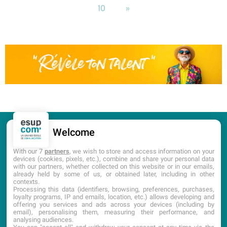
10
»
Welcome
CANDIDATURE
PORTES OUVERTES
With our 7
partners
, we wish to store and access information on your
devices (cookies, pixels, etc.), combine and share your personal data
with our partners, whether collected on this website or in our emails,
DOCUMENTATION
already held by some of us, or obtained later, including in other
contexts.
Processing this data (identifiers, browsing, preferences, purchases,
loyalty programs, IP and emails, location, etc.) allows developing and
offering you services and ads across your devices (including by
email), personalising them, measuring their performance, and
analysing audiences.