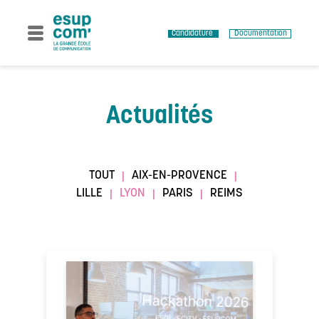
Skip
to
content
Candidature
Documentation
Actualités
TOUT
AIX-EN-PROVENCE
|
|
LILLE
LYON
PARIS
REIMS
|
|
|