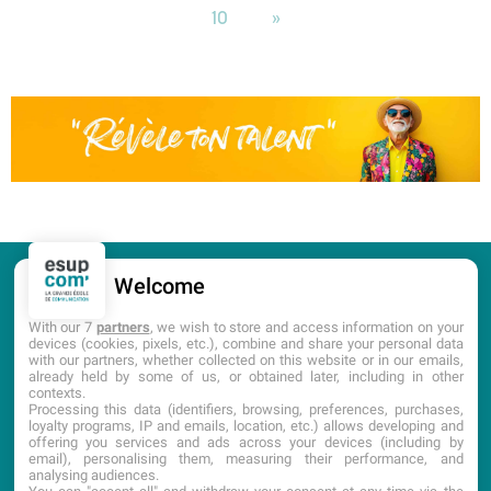
10
»
Welcome
CANDIDATURE
PORTES OUVERTES
With our 7
partners
, we wish to store and access information on your
devices (cookies, pixels, etc.), combine and share your personal data
with our partners, whether collected on this website or in our emails,
DOCUMENTATION
already held by some of us, or obtained later, including in other
contexts.
Processing this data (identifiers, browsing, preferences, purchases,
loyalty programs, IP and emails, location, etc.) allows developing and
offering you services and ads across your devices (including by
email), personalising them, measuring their performance, and
analysing audiences.