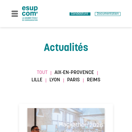
Skip
to
content
Candidature
Documentation
Actualités
TOUT
AIX-EN-PROVENCE
|
|
LILLE
LYON
PARIS
REIMS
|
|
|