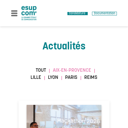
Skip
to
content
Candidature
Documentation
Actualités
TOUT
AIX-EN-PROVENCE
|
|
LILLE
LYON
PARIS
REIMS
|
|
|