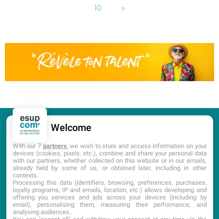
10
»
Welcome
CANDIDATURE
PORTES OUVERTES
With our 7
partners
, we wish to store and access information on your
devices (cookies, pixels, etc.), combine and share your personal data
with our partners, whether collected on this website or in our emails,
DOCUMENTATION
already held by some of us, or obtained later, including in other
contexts.
Processing this data (identifiers, browsing, preferences, purchases,
loyalty programs, IP and emails, location, etc.) allows developing and
offering you services and ads across your devices (including by
email), personalising them, measuring their performance, and
analysing audiences.