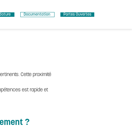
dature
Documentation
Portes Ouvertes
ertinents. Cette proximité
mpétences est rapide et
sement ?