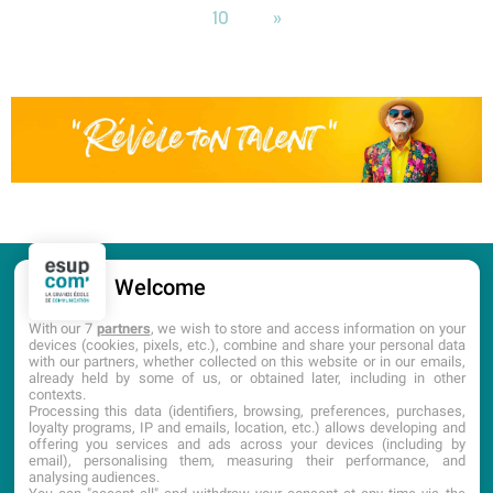
10
»
Welcome
CANDIDATURE
PORTES OUVERTES
With our 7
partners
, we wish to store and access information on your
devices (cookies, pixels, etc.), combine and share your personal data
with our partners, whether collected on this website or in our emails,
DOCUMENTATION
already held by some of us, or obtained later, including in other
contexts.
Processing this data (identifiers, browsing, preferences, purchases,
loyalty programs, IP and emails, location, etc.) allows developing and
offering you services and ads across your devices (including by
email), personalising them, measuring their performance, and
analysing audiences.