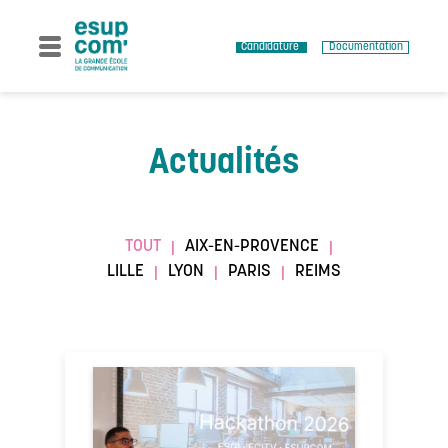
Skip
to
content
Candidature
Documentation
Actualités
TOUT
AIX-EN-PROVENCE
|
|
LILLE
LYON
PARIS
REIMS
|
|
|