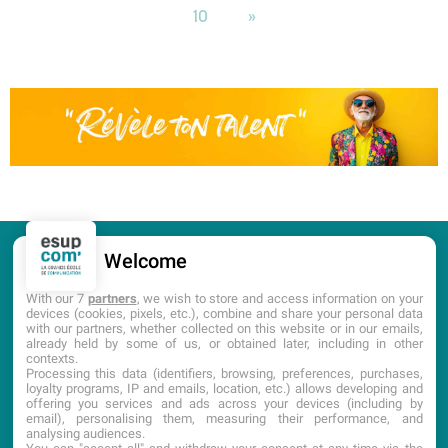
10
»
Welcome
CANDIDATURE
PORTES OUVERTES
With our 7
partners
, we wish to store and access information on your
devices (cookies, pixels, etc.), combine and share your personal data
with our partners, whether collected on this website or in our emails,
DOCUMENTATION
already held by some of us, or obtained later, including in other
contexts.
Processing this data (identifiers, browsing, preferences, purchases,
loyalty programs, IP and emails, location, etc.) allows developing and
offering you services and ads across your devices (including by
email), personalising them, measuring their performance, and
analysing audiences.