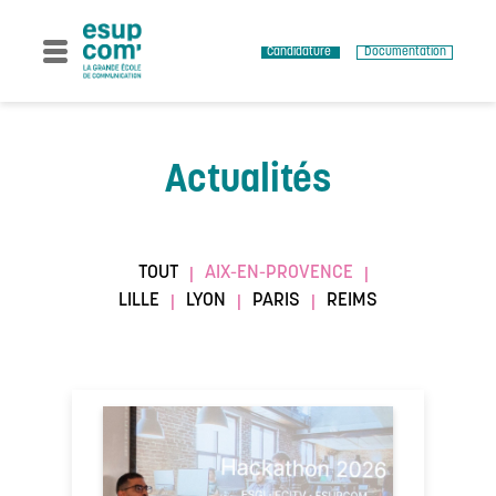
Skip
to
content
Candidature
Documentation
Actualités
TOUT
AIX-EN-PROVENCE
|
|
LILLE
LYON
PARIS
REIMS
|
|
|