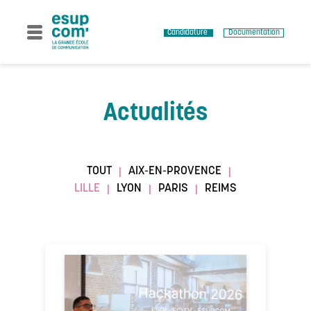
Skip
to
content
Candidature
Documentation
Actualités
TOUT
AIX-EN-PROVENCE
|
|
LILLE
LYON
PARIS
REIMS
|
|
|