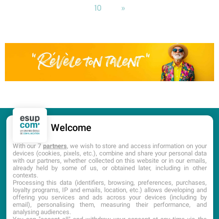
10
»
Welcome
CANDIDATURE
PORTES OUVERTES
With our 7
partners
, we wish to store and access information on your
devices (cookies, pixels, etc.), combine and share your personal data
with our partners, whether collected on this website or in our emails,
DOCUMENTATION
already held by some of us, or obtained later, including in other
contexts.
Processing this data (identifiers, browsing, preferences, purchases,
loyalty programs, IP and emails, location, etc.) allows developing and
offering you services and ads across your devices (including by
email), personalising them, measuring their performance, and
analysing audiences.