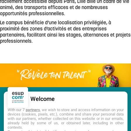
facilement accessible depuis Paris, Lille allie un cadre de vie
animé, des transports efficaces et de nombreuses
opportunités professionnelles.
Le campus bénéficie d’une localisation privilégiée, à
proximité des zones d’activités et des entreprises
partenaires, facilitant ainsi les stages, alternances et projets
professionnels.
Welcome
CANDIDATURE
PORTES OUVERTES
With our 7
partners
, we wish to store and access information on your
devices (cookies, pixels, etc.), combine and share your personal data
with our partners, whether collected on this website or in our emails,
DOCUMENTATION
already held by some of us, or obtained later, including in other
contexts.