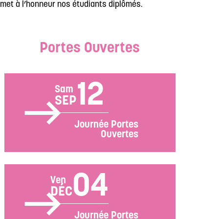
met à l’honneur nos étudiants diplômés.
Portes Ouvertes
12
Sam
SEP
Journée Portes
Ouvertes
04
Ven
DÉC
Journée Portes