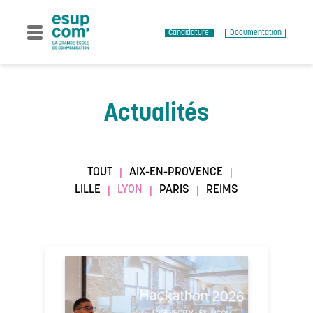
Skip
to
content
Candidature
Documentation
Actualités
TOUT
AIX-EN-PROVENCE
|
|
LILLE
LYON
PARIS
REIMS
|
|
|