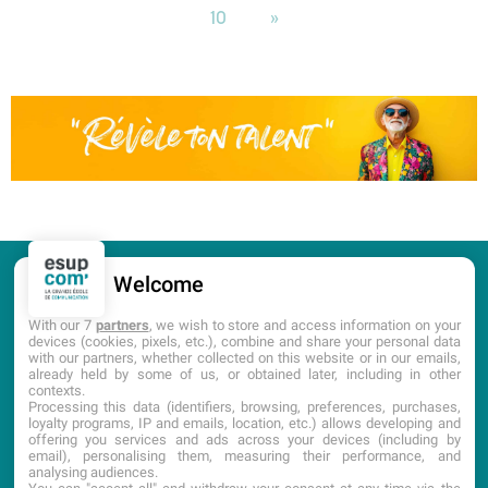
10
»
Welcome
CANDIDATURE
PORTES OUVERTES
With our 7
partners
, we wish to store and access information on your
devices (cookies, pixels, etc.), combine and share your personal data
with our partners, whether collected on this website or in our emails,
DOCUMENTATION
already held by some of us, or obtained later, including in other
contexts.
Processing this data (identifiers, browsing, preferences, purchases,
loyalty programs, IP and emails, location, etc.) allows developing and
offering you services and ads across your devices (including by
email), personalising them, measuring their performance, and
analysing audiences.