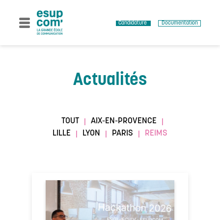
Skip
to
content
Candidature
Documentation
Actualités
TOUT
AIX-EN-PROVENCE
|
|
LILLE
LYON
PARIS
REIMS
|
|
|