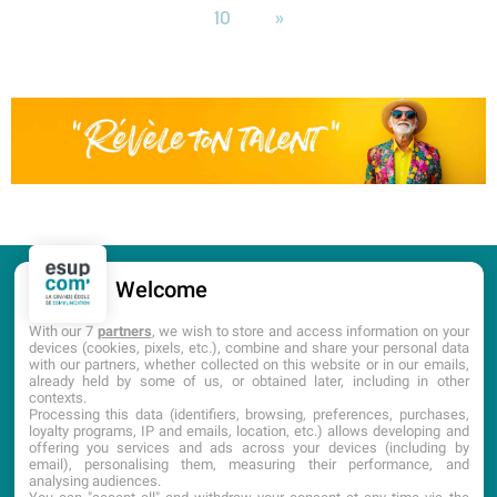
10
»
Welcome
CANDIDATURE
PORTES OUVERTES
With our 7
partners
, we wish to store and access information on your
devices (cookies, pixels, etc.), combine and share your personal data
with our partners, whether collected on this website or in our emails,
DOCUMENTATION
already held by some of us, or obtained later, including in other
contexts.
Processing this data (identifiers, browsing, preferences, purchases,
loyalty programs, IP and emails, location, etc.) allows developing and
offering you services and ads across your devices (including by
email), personalising them, measuring their performance, and
analysing audiences.