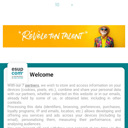
10
»
Welcome
CANDIDATURE
PORTES OUVERTES
With our 7
partners
, we wish to store and access information on your
devices (cookies, pixels, etc.), combine and share your personal data
with our partners, whether collected on this website or in our emails,
DOCUMENTATION
already held by some of us, or obtained later, including in other
contexts.
Processing this data (identifiers, browsing, preferences, purchases,
loyalty programs, IP and emails, location, etc.) allows developing and
offering you services and ads across your devices (including by
email), personalising them, measuring their performance, and
analysing audiences.