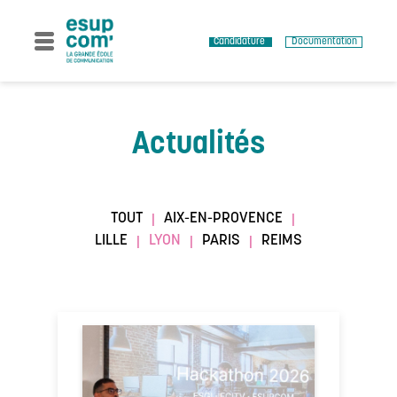
Skip
to
content
Candidature
Documentation
Actualités
TOUT
AIX-EN-PROVENCE
|
|
LILLE
LYON
PARIS
REIMS
|
|
|