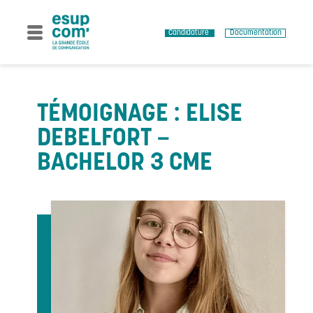
Skip
to
content
Candidature
Documentation
TÉMOIGNAGE : ELISE
DEBELFORT –
BACHELOR 3 CME