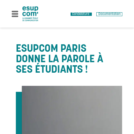
Skip
to
content
Candidature
Documentation
ESUPCOM PARIS
DONNE LA PAROLE À
SES ÉTUDIANTS !