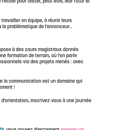
l'école pour tester, peut-être, leur futur et
ravailler en équipe, à réunir leurs
la problématique de l'annonceur...
oppose à des cours magistraux donnés
e formation de terrain, où l'on parle
ssionnels via des projets menés : avec
ue la communication est un domaine qui
tement !
d'orientation, inscrivez-vous à une journée
17h
, vous pouvez directement
envoyer un