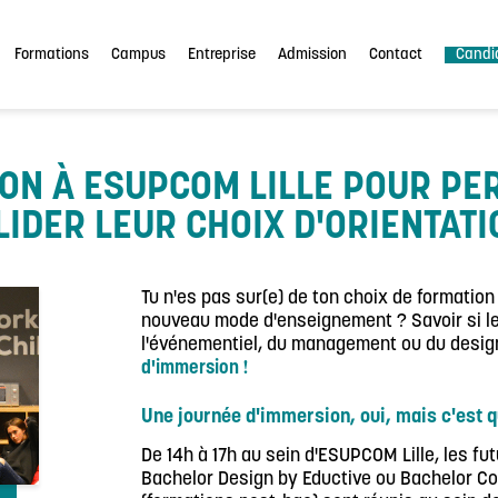
Formations
Campus
Entreprise
Admission
Contact
Candi
ON À ESUPCOM LILLE POUR PE
IDER LEUR CHOIX D'ORIENTATI
Tu n'es pas sur(e) de ton choix de formation
nouveau mode d'enseignement ? Savoir si l
l'événementiel, du management ou du design 
d'immersion !
Une journée d'immersion, oui, mais c'est q
De 14h à 17h au sein d'ESUPCOM Lille, les fu
Bachelor Design by Eductive ou Bachelor C