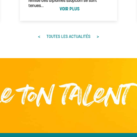
remise des diplômes Esupcom se sont
tenues…
VOIR PLUS
<
>
TOUTES LES ACTUALITÉS