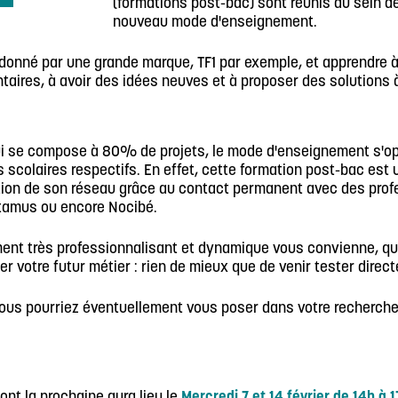
(formations post-bac) sont réunis au sein de 
nouveau mode d'enseignement.
donné par une grande marque, TF1 par exemple, et apprendre à t
res, à avoir des idées neuves et à proposer des solutions à 
qui se compose à 80% de projets, le mode d'enseignement s'
colaires respectifs. En effet, cette formation post-bac est un
ion de son réseau grâce au contact permanent avec des profe
otamus ou encore Nocibé.
ment très professionnalisant et dynamique vous convienne, q
er votre futur métier : rien de mieux que de venir tester direc
ous pourriez éventuellement vous poser dans votre recherche 
ont la prochaine aura lieu le
Mercredi 7 et 14 février de 14h à 