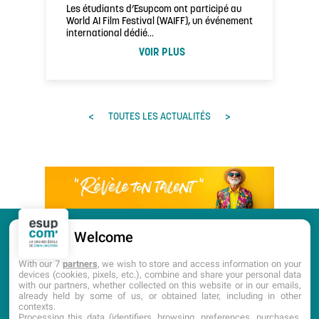
Les étudiants d’Esupcom ont participé au
World AI Film Festival (WAIFF), un événement
international dédié…
VOIR PLUS
<
>
TOUTES LES ACTUALITÉS
Welcome
CANDIDATURE
PORTES OUVERTES
With our 7
partners
, we wish to store and access information on your
devices (cookies, pixels, etc.), combine and share your personal data
with our partners, whether collected on this website or in our emails,
DOCUMENTATION
already held by some of us, or obtained later, including in other
contexts.
Processing this data (identifiers, browsing, preferences, purchases,