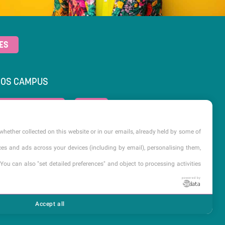
ES
NOS CAMPUS
Aix-en-Provence
Lille
whether collected on this website or in our emails, already held by some of
Lyon
Paris
Reims
vices and ads across your devices (including by email), personalising them,
You can also "set detailed preferences" and object to processing activities
ÉTABLISSEMENT D’ENSEIGNEMENT SUPÉRIEUR PRIVÉ
powered by
TECHNIQUE
Dernière mise à jour : Avril 2025
Accept all