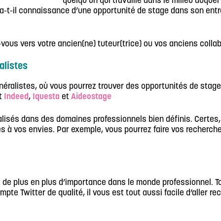
quelqu’un qui travaille dans le milieu auquel
, a-t-il connaissance d’une opportunité de stage dans son entr
us vers votre ancien(ne) tuteur(trice) ou vos anciens collabo
alistes
néralistes, où vous pourrez trouver des opportunités de stag
nt
Indeed
,
Iquesta
et
Aideostage
cialisés dans des domaines professionnels bien définis. Certe
ées à vos envies. Par exemple, vous pourrez faire vos recherch
ent de plus en plus d’importance dans le monde professionnel
mpte Twitter de qualité, il vous est tout aussi facile d’aller re