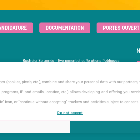
ANDIDATURE
DOCUMENTATION
PORTES OUVERT
Bachelor 3e année – Evenementiel et Relations Publiques
Mastère – Stratégie de Communication des Marques et des
Entreprises
es (cookies, pixels, etc.), combine and share your personal data with our partners, 
Mastère – Direction Artistique et Publicité
Mastère – Stratégie Évènementielle
ty programs, IP and emails, location, etc.) allows developing and offering you ser
" icon, or "continue without accepting" trackers and activities subject to consent. 
Do not accept
ACCUEIL
CGI
PLAN DU SITE
MENTIONS LÉGALES