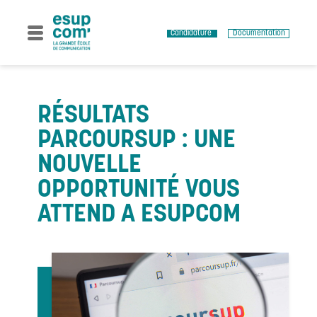
Skip
to
content
Candidature
Documentation
RÉSULTATS
PARCOURSUP : UNE
NOUVELLE
OPPORTUNITÉ VOUS
ATTEND A ESUPCOM