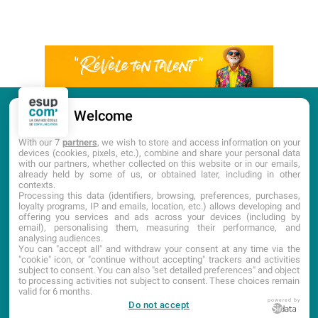
Welcome
CANDIDATURE
PORTES OUVERTES
With our 7
partners
, we wish to store and access information on your
devices (cookies, pixels, etc.), combine and share your personal data
with our partners, whether collected on this website or in our emails,
DOCUMENTATION
already held by some of us, or obtained later, including in other
contexts.
Processing this data (identifiers, browsing, preferences, purchases,
loyalty programs, IP and emails, location, etc.) allows developing and
offering you services and ads across your devices (including by
email), personalising them, measuring their performance, and
analysing audiences.
You can "accept all" and withdraw your consent at any time via the
"cookie" icon, or "continue without accepting" trackers and activities
subject to consent. You can also "set detailed preferences" and object
to processing activities not subject to consent. These choices remain
ACCUEIL
CGI
PLAN DU SITE
MENTIONS LÉGALES
valid for 6 months.
powered by
Do not accept
ÉTABLISSEMENT D’ENSEIGNEMENT SUPÉRIEUR PRIVÉ TECHNIQUE
Dernière mise à jour : Avril 2025