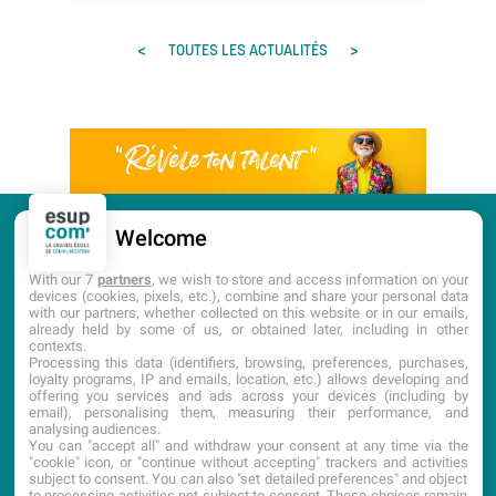
<
>
TOUTES LES ACTUALITÉS
Welcome
CANDIDATURE
PORTES OUVERTES
With our 7
partners
, we wish to store and access information on your
devices (cookies, pixels, etc.), combine and share your personal data
with our partners, whether collected on this website or in our emails,
DOCUMENTATION
already held by some of us, or obtained later, including in other
contexts.
Processing this data (identifiers, browsing, preferences, purchases,
loyalty programs, IP and emails, location, etc.) allows developing and
offering you services and ads across your devices (including by
email), personalising them, measuring their performance, and
analysing audiences.
You can "accept all" and withdraw your consent at any time via the
"cookie" icon, or "continue without accepting" trackers and activities
subject to consent. You can also "set detailed preferences" and object
to processing activities not subject to consent. These choices remain
ACCUEIL
CGI
PLAN DU SITE
MENTIONS LÉGALES