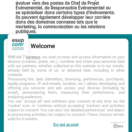
évoluer vers des postes de Chef de Projet
Événementiel, de Responsable Événementiel ou
se spécialiser dans certains types d'événements.
Ils peuvent également développer leur carrière
dans des domaines connexes tels que le
marketing, la communication ou les relations
publiques.
Welcome
CANDIDATURE
PORTES OUVERTES
With our 7
partners
, we wish to store and access information on your
devices (cookies, pixels, etc.), combine and share your personal data
with our partners, whether collected on this website or in our emails,
DOCUMENTATION
already held by some of us, or obtained later, including in other
contexts.
Processing this data (identifiers, browsing, preferences, purchases,
loyalty programs, IP and emails, location, etc.) allows developing and
offering you services and ads across your devices (including by
email), personalising them, measuring their performance, and
analysing audiences.
You can "accept all" and withdraw your consent at any time via the
"cookie" icon, or "continue without accepting" trackers and activities
subject to consent. You can also "set detailed preferences" and object
to processing activities not subject to consent. These choices remain
ACCUEIL
CGI
PLAN DU SITE
MENTIONS LÉGALES
valid for 6 months.
powered by
Do not accept
ÉTABLISSEMENT D’ENSEIGNEMENT SUPÉRIEUR PRIVÉ TECHNIQUE
Dernière mise à jour : Avril 2025