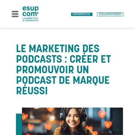
Skip
to
content
Candidature
Documentation
LE MARKETING DES
PODCASTS : CRÉER ET
PROMOUVOIR UN
PODCAST DE MARQUE
RÉUSSI